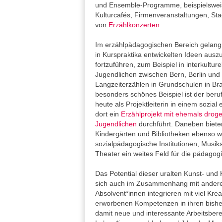
und Ensemble-Programme, beispielsweis
Kulturcafés, Firmenveranstaltungen, S
von
Erzählkonzerten
.
Im erzählpädagogischen Bereich gelang e
in Kurspraktika entwickelten Ideen ausz
fortzuführen, zum Beispiel in interkultur
Jugendlichen zwischen Bern, Berlin und 
Langzeiterzählen in Grundschulen in Br
besonders schönes Beispiel ist der beruf
heute als Projektleiterin in einem sozial
dort ein
Erzählprojekt mit ehemals dro
Jugendlichen
durchführt. Daneben biete
Kindergärten und Bibliotheken ebenso w
sozialpädagogische Institutionen, Musi
Theater ein weites Feld für die pädagogi
Das Potential dieser uralten Kunst- und
sich auch im Zusammenhang mit andere
Absolvent*innen integrieren mit viel Kreat
erworbenen Kompetenzen in ihren bisher
damit neue und interessante Arbeitsbereic