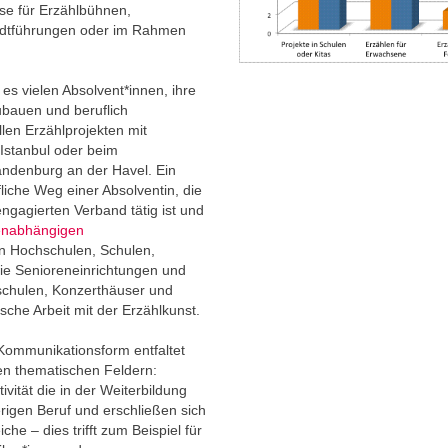
e für Erzählbühnen,
tadtführungen oder im Rahmen
s vielen Absolvent*innen, ihre
ubauen und beruflich
ellen Erzählprojekten mit
Istanbul oder beim
andenburg an der Havel. Ein
liche Weg einer Absolventin, die
 engagierten Verband tätig ist und
genabhängigen
n Hochschulen, Schulen,
ie Senioreneinrichtungen und
kschulen, Konzerthäuser und
sche Arbeit mit der Erzählkunst.
 Kommunikationsform entfaltet
n thematischen Feldern:
ivität die in der Weiterbildung
igen Beruf und erschließen sich
he – dies trifft zum Beispiel für